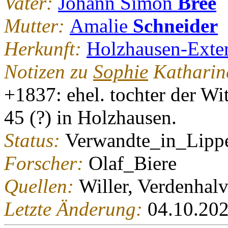
Vater:
Johann Simon
Bree
Mutter:
Amalie
Schneider
Herkunft:
Holzhausen-Exter
Notizen zu
Sophie
Katharine
+1837: ehel. tochter der Wi
45 (?) in Holzhausen.
Status:
Verwandte_in_Lipp
Forscher:
Olaf_Biere
Quellen:
Willer, Verdenhal
Letzte Änderung:
04.10.20