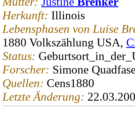
Mutter:
Justine
Brenker
Herkunft:
Illinois
Lebensphasen von Luise Br
1880 Volkszählung USA,
Cr
Status:
Geburtsort_in_der
Forscher:
Simone Quadfase
Quellen:
Cens1880
Letzte Änderung:
22.03.20