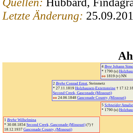
Quellen:
Hubbard, Findagr
Letzte Änderung:
25.09.20
Ah
4
Bree
Johann Sim
* 1790 (u)
Holzhau
oo
1819 (v) NN
2
Brehe
Conrad Ernst
, Steinmetz
* 27.11.1819
Holzhausen-Externsteine
† 17.12.1
Second Creek, Gasconade (Missouri)
oo
24.06.1848
Gasconade County, (Missouri)
5
Schneider
Amalie
* 1790 (u)
Holzhau
1
Brehe
Wilhelmina
* 30.08.1854
Second Creek, Gasconade (Missouri)
(?) †
18.12.1937
Gasconade County, (Missouri)