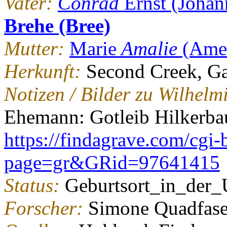
Vater:
Conrad
Ernst (Johan
Brehe (Bree)
Mutter:
Marie
Amalie
(Amel
Herkunft:
Second Creek, Ga
Notizen / Bilder zu Wilhelm
Ehemann: Gotleib Hilkerb
https://findagrave.com/cgi-b
page=gr&GRid=97641415
Status:
Geburtsort_in_der
Forscher:
Simone Quadfase