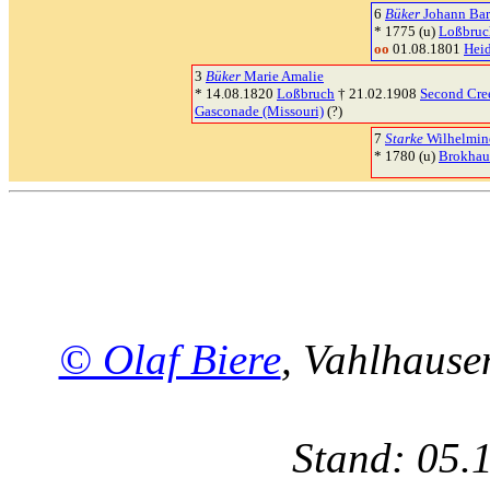
6
Büker
Johann Bar
* 1775 (u)
Loßbruc
oo
01.08.1801
Hei
3
Büker
Marie Amalie
* 14.08.1820
Loßbruch
† 21.02.1908
Second Cre
Gasconade (Missouri)
(?)
7
Starke
Wilhelmine
* 1780 (u)
Brokhau
© Olaf Biere
, Vahlhaus
Stand: 05.