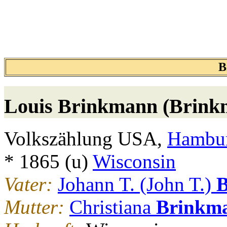
B
Louis
Brinkmann (Brink
Volkszählung USA,
Hambur
* 1865 (u)
Wisconsin
Vater:
Johann T. (John T.)
B
Mutter:
Christiana
Brinkm