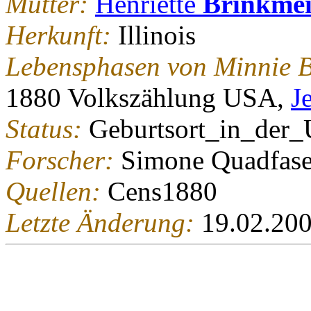
Mutter:
Henriette
Brinkmei
Herkunft:
Illinois
Lebensphasen von Minnie B
1880 Volkszählung USA,
J
Status:
Geburtsort_in_der
Forscher:
Simone Quadfase
Quellen:
Cens1880
Letzte Änderung:
19.02.20