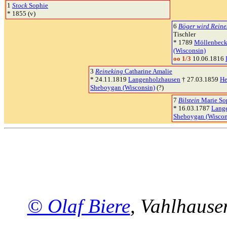
1
Stock
Sophie
* 1855 (v)
6
Böger wird Reine
Tischler
* 1789
Möllenbec
(Wisconsin)
oo 1/3
10.06.1816
3
Reineking
Catharine Amalie
* 24.11.1819
Langenholzhausen
† 27.03.1859
He
Sheboygan (Wisconsin)
(?)
7
Bilstein
Marie So
* 16.03.1787
Lang
Sheboygan (Wiscon
© Olaf Biere
, Vahlhaus