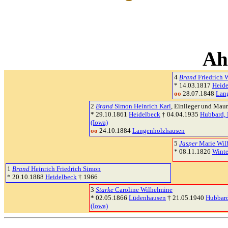
Ah
4
Brand
Friedrich 
* 14.03.1817
Heide
oo
28.07.1848
Lan
2
Brand
Simon Heinrich Karl
, Einlieger und Maur
* 29.10.1861
Heidelbeck
† 04.04.1935
Hubbard, 
(Iowa)
oo
24.10.1884
Langenholzhausen
5
Jasper
Marie Wil
* 08.11.1826
Winte
1
Brand
Heinrich Friedrich Simon
* 20.10.1888
Heidelbeck
† 1966
3
Starke
Caroline Wilhelmine
* 02.05.1866
Lüdenhausen
† 21.05.1940
Hubbard
(Iowa)