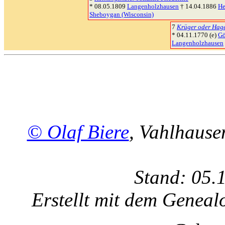
* 08.05.1809
Langenholzhausen
† 14.04.1886
He
Sheboygan (Wisconsin)
7
Krüger oder Hag
* 04.11.1770 (e)
Gö
Langenholzhausen
© Olaf Biere
, Vahlhaus
Stand: 05.
Erstellt mit dem Gene