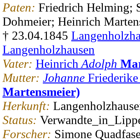
Paten:
Friedrich Helming;
Dohmeier; Heinrich Marten
† 23.04.1845
Langenholzh
Langenholzhausen
Vater:
Heinrich
Adolph
Mar
Mutter:
Johanne
Friederik
Martensmeier)
Herkunft:
Langenholzhause
Status:
Verwandte_in_Lipp
Forscher:
Simone Quadfase