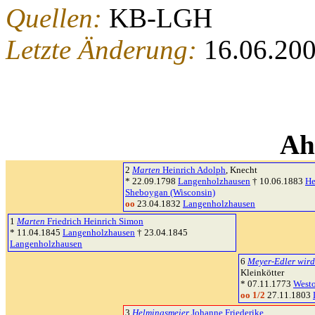
Quellen:
KB-LGH
Letzte Änderung:
16.06.20
Ah
2
Marten
Heinrich Adolph
, Knecht
* 22.09.1798
Langenholzhausen
† 10.06.1883
He
Sheboygan (Wisconsin)
oo
23.04.1832
Langenholzhausen
1
Marten
Friedrich Heinrich Simon
* 11.04.1845
Langenholzhausen
† 23.04.1845
Langenholzhausen
6
Meyer-Edler wird
Kleinkötter
* 07.11.1773
Westo
oo 1/2
27.11.1803
3
Helmingsmeier
Johanne Friederike