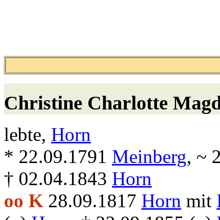
Christine Charlotte Mag
lebte,
Horn
* 22.09.1791
Meinberg
, ~
† 02.04.1843
Horn
oo K
28.09.1817
Horn
mit