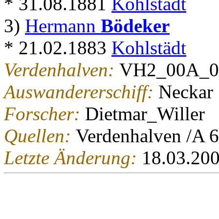
* 31.08.1881
Kohlstädt
3)
Hermann
Bödeker
* 21.02.1883
Kohlstädt
Verdenhalven:
VH2_00A_0
Auswandererschiff:
Neckar
Forscher:
Dietmar_Willer
Quellen:
Verdenhalven /A 
Letzte Änderung:
18.03.20