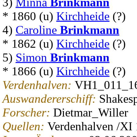
3)
Minna
Brinkmann
* 1860 (u)
Kirchheide
(?)
4)
Caroline
Brinkmann
* 1862 (u)
Kirchheide
(?)
5)
Simon
Brinkmann
* 1866 (u)
Kirchheide
(?)
Verdenhalven:
VH1_011_1
Auswandererschiff:
Shakes
Forscher:
Dietmar_Willer
Quellen:
Verdenhalven /XI