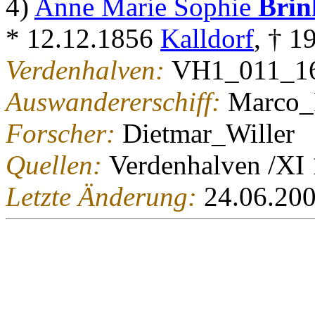
4)
Anne Marie Sophie
Brin
* 12.12.1856
Kalldorf
, † 1
Verdenhalven:
VH1_011_1
Auswandererschiff:
Marco_
Forscher:
Dietmar_Willer
Quellen:
Verdenhalven /X
Letzte Änderung:
24.06.20