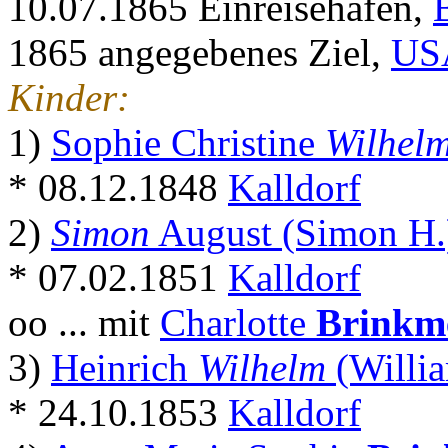
10.07.1865 Einreisehafen,
1865 angegebenes Ziel,
US
Kinder:
1)
Sophie Christine
Wilhelm
* 08.12.1848
Kalldorf
2)
Simon
August (Simon H
* 07.02.1851
Kalldorf
oo ... mit
Charlotte
Brinkm
3)
Heinrich
Wilhelm
(Willi
* 24.10.1853
Kalldorf