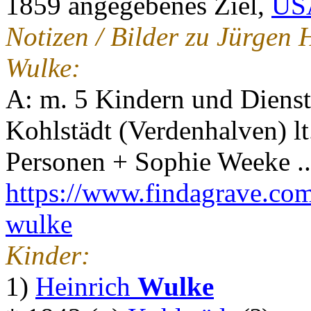
1859 angegebenes Ziel,
US
Notizen / Bilder zu Jürgen
Wulke:
A: m. 5 Kindern und Diens
Kohlstädt (Verdenhalven) lt
Personen + Sophie Weeke ..
https://www.findagrave.co
wulke
Kinder:
1)
Heinrich
Wulke