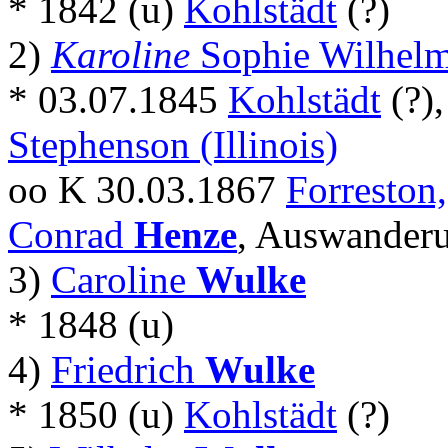
* 1842 (u)
Kohlstädt
(?)
2)
Karoline
Sophie Wilhel
* 03.07.1845
Kohlstädt
(?)
Stephenson (Illinois)
oo K 30.03.1867
Forreston,
Conrad
Henze
, Auswanderu
3)
Caroline
Wulke
* 1848 (u)
4)
Friedrich
Wulke
* 1850 (u)
Kohlstädt
(?)