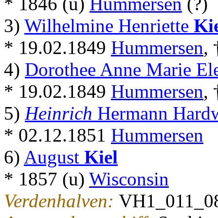
* 1846 (u)
Hummersen
(?)
3)
Wilhelmine Henriette
Ki
* 19.02.1849
Hummersen
,
4)
Dorothee Anne Marie El
* 19.02.1849
Hummersen
,
5)
Heinrich
Hermann Hardw
* 02.12.1851
Hummersen
6)
August
Kiel
* 1857 (u)
Wisconsin
Verdenhalven:
VH1_011_0