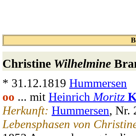
B
Christine
Wilhelmine
Bran
* 31.12.1819
Hummersen
oo
... mit
Heinrich
Moritz
K
Herkunft:
Hummersen
, Nr.
Lebensphasen von Christin