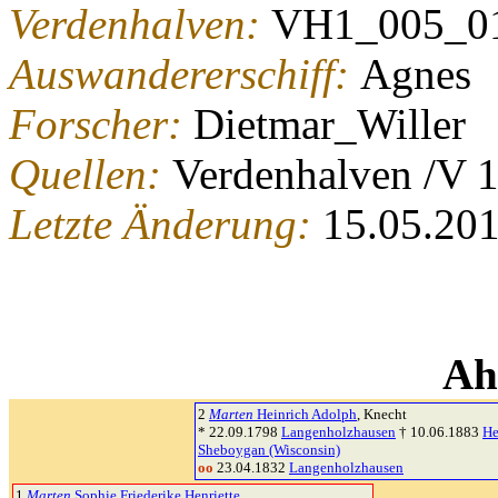
Verdenhalven:
VH1_005_0
Auswandererschiff:
Agnes
Forscher:
Dietmar_Willer
Quellen:
Verdenhalven /V 
Letzte Änderung:
15.05.20
Ah
2
Marten
Heinrich Adolph
, Knecht
* 22.09.1798
Langenholzhausen
† 10.06.1883
He
Sheboygan (Wisconsin)
oo
23.04.1832
Langenholzhausen
1
Marten
Sophie Friederike Henriette