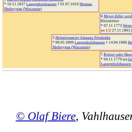
* 10.11.1837
Langenholzhausen
† 01.07.1919
Herman,
Sheboygan (Wisconsin)
6
Meyer-Edler wird
Kleinkötter
* 07.11.1773
Westo
oo 1/2
27.11.1803
3
Helmingsmeier
Johanne Friederike
* 08.05.1809
Langenholzhausen
† 14.04.1886
He
Sheboygan (Wisconsin)
7
Krüger oder Hag
* 04.11.1770 (e)
Gö
Langenholzhausen
© Olaf Biere
, Vahlhaus