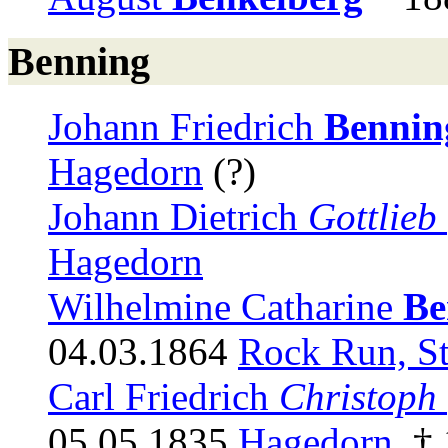
Benning
Johann Friedrich
Benning
Hagedorn
(?)
Johann Dietrich
Gottlieb
Hagedorn
Wilhelmine Catharine
Be
04.03.1864
Rock Run, St
Carl Friedrich
Christoph
05.05.1835
Hagedorn
. †