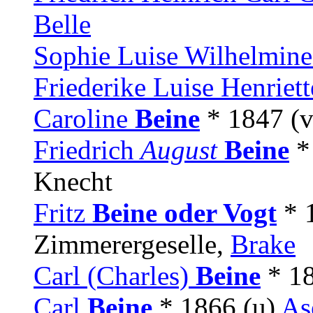
Belle
Sophie Luise Wilhelmin
Friederike Luise Henriet
Caroline
Beine
* 1847 (
Friedrich
August
Beine
*
Knecht
Fritz
Beine oder Vogt
* 
Zimmerergeselle,
Brake
Carl (Charles)
Beine
* 18
Carl
Beine
* 1866 (u)
As