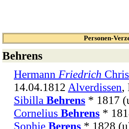
Personen-Verzei
Behrens
Hermann
Friedrich
Chris
14.04.1812
Alverdissen
,
Sibilla
Behrens
* 1817 (
Cornelius
Behrens
* 181
Sophie
Berens
* 1828 (