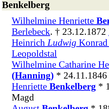
Benkelberg
Wilhelmine Henriette
Be
Berlebeck
. † 23.12.1872
Heinrich
Ludwig
Konra
Leopoldstal
Wilhelmine Catharine Hen
(Hanning)
* 24.11.184
Henriette
Benkelberg
* 
Magd
August
Benkelberg
* 18