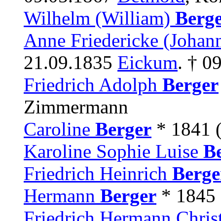
Wilhelm (William)
Berge
Anne Friedericke (Johan
21.09.1835
Eickum
. † 0
Friedrich Adolph
Berger
Zimmermann
Caroline
Berger
* 1841 
Karoline Sophie Luise
B
Friedrich Heinrich
Berge
Hermann
Berger
* 1845 
Friedrich Hermann Chri