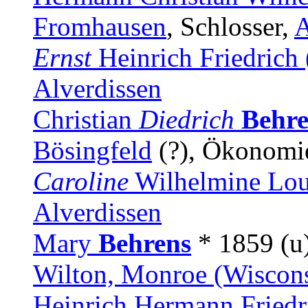
Fromhausen
, Schlosser,
A
Ernst
Heinrich Friedrich 
Alverdissen
Christian
Diedrich
Behre
Bösingfeld
(?), Ökonomi
Caroline
Wilhelmine Lo
Alverdissen
Mary
Behrens
* 1859 (u
Wilton, Monroe (Wiscon
Heinrich Hermann Fried