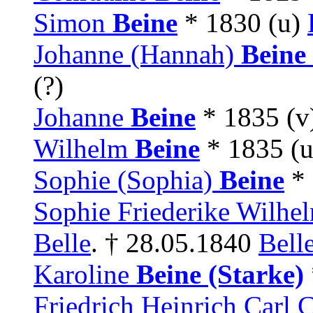
Simon
Beine
* 1830 (u)
Johanne (Hannah)
Beine
(?)
Johanne
Beine
* 1835 (v
Wilhelm
Beine
* 1835 (
Sophie (Sophia)
Beine
* 
Sophie Friederike Wilhe
Belle
. † 28.05.1840
Bell
Karoline
Beine (Starke)
Friedrich Heinrich Carl 