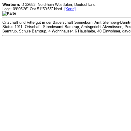
Wierborn:
D-32683, Nordrhein-Westfalen, Deutschland.
Lage: 09°06'26" Ost 51°59'53" Nord
[Karte]
Ortschaft und Rittergut in der Bauerschaft Sonneborn, Amt Sternberg-Barntru
Status 1911: Ortschaft: Standesamt Barntrup, Amtsgericht Alverdissen, Pos
Barntrup, Schule Barntrup, 4 Wohnhäuser, 6 Haushalte, 40 Einwohner, davon 3