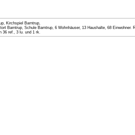
p, Kirchspiel Barntrup,
tort Barntrup, Schule Barntrup, 6 Wohnhäuser, 13 Haushalte, 68 Einwohner. R
6 ref., 3 lu. und 1 rk.