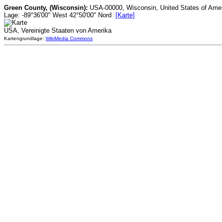
Green County, (Wisconsin):
USA-00000, Wisconsin, United States of Amer
Lage: -89°36'00" West 42°50'00" Nord
[Karte]
USA, Vereinigte Staaten von Amerika
Kartengrundlage:
WikiMedia Commons